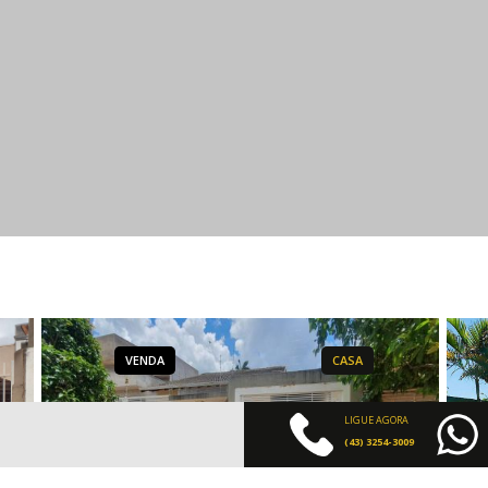
VENDA
CASA
LIGUE AGORA
(43) 3254-3009