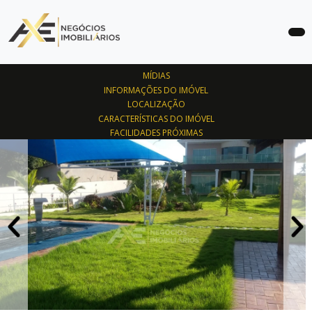
COMPRAR
MÍDIAS
ALUGAR
INFORMAÇÕES DO IMÓVEL
LOCALIZAÇÃO
LANÇAMENTOS
CARACTERÍSTICAS DO IMÓVEL
FACILIDADES PRÓXIMAS
SOBRE
ANUNCIE
SEU
IMÓVEL
CONTATO