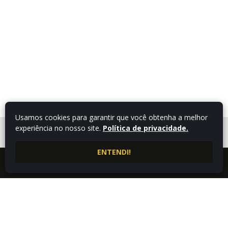
Usamos cookies para garantir que você obtenha a melhor
experiência no nosso site.
Política de privacidade.
FALE COM UM
CONSULTOR
ENTENDI!
LIGUE AGORA
ATENDIMENTO POR
4332543009
WHATSAPP