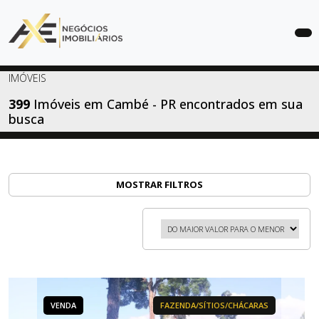
COMPRAR
IMÓVEIS
ALUGAR
399
Imóveis em Cambé - PR encontrados em sua
busca
LANÇAMENTOS
SOBRE
ANUNCIE
MOSTRAR FILTROS
SEU
IMÓVEL
CONTATO
VENDA
FAZENDA/SÍTIOS/CHÁCARAS